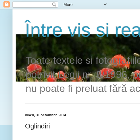
Între vis si rea
Toate textele si fotografii
potrivit Legii nr. 8/1996, 
nu poate fi preluat fără ac
vineri, 31 octombrie 2014
Oglindiri