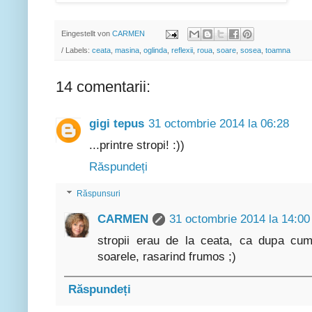
Eingestellt von
CARMEN
/ Labels:
ceata
,
masina
,
oglinda
,
reflexii
,
roua
,
soare
,
sosea
,
toamna
14 comentarii:
gigi tepus
31 octombrie 2014 la 06:28
...printre stropi! :))
Răspundeți
Răspunsuri
CARMEN
31 octombrie 2014 la 14:00
stropii erau de la ceata, ca dupa cum
soarele, rasarind frumos ;)
Răspundeți